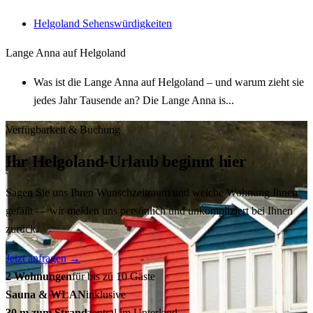
Helgoland
Sehenswürdigkeiten
Lange Anna auf Helgoland
Was ist die Lange Anna auf Helgoland – und warum zieht sie
jedes Jahr Tausende an? Die Lange Anna is...
Verfügbarkeit & Buchung
Ihr Helgoland-Urlaub beginnt hier
Sagen Sie uns Ihren Wunschzeitraum und welche Wohnung Ihnen
gefällt — wir melden uns persönlich und unkompliziert bei Ihnen
zurück.
Jetzt anfragen
→
2 Wohnungen
für bis zu 10 Gäste
Sauna & WLAN
inklusive
30 m zum Strand
zentral im Unterland