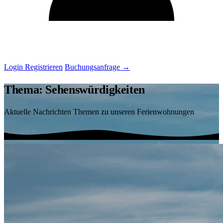
Login
Registrieren
Buchungsanfrage
→
Thema: Sehenswürdigkeiten
Aktuelle Nachrichten Themen zu unseren Ferienwohnungen