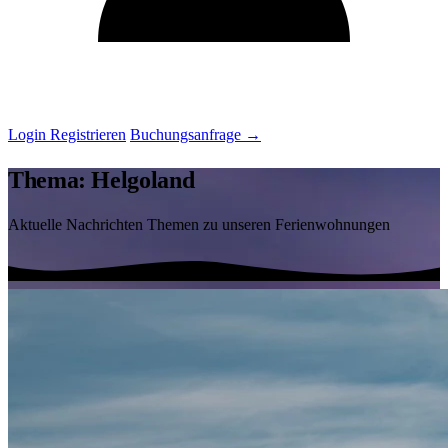
Login
Registrieren
Buchungsanfrage
→
Thema: Helgoland
Aktuelle Nachrichten Themen zu unseren Ferienwohnungen